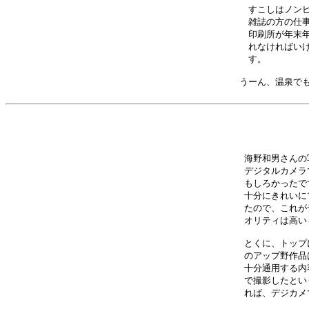
すこしはノンビ
雑誌の方の仕事
印刷所が年末年
れなければいけ
す。　　　　　
うーん、温泉でも
海野和男さんの
デジタルカメラ
もしろかったで
十分にきれいに
たので、これが
オリティは高い
とくに、トップ
のアップ野作品
十分通用する内
で撮影したとい
れば、デジカメ