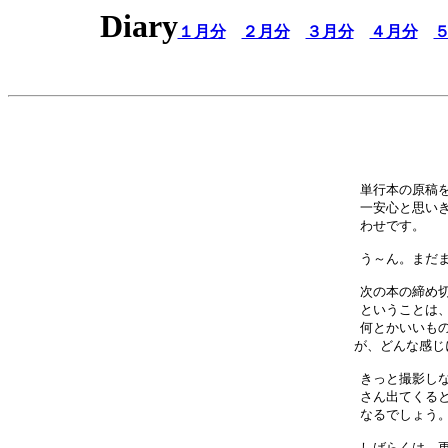
Diary
１月分
２月分
３月分
４月分
単行本の原稿を
一安心と思いき
わせです。　　
う～ん。まだま
次の本の締め切
ということは、
何とかいいもの
が、どんな感じ
きっと撮影しな
さん出てくると
なるでしょう。
しばらくは、更