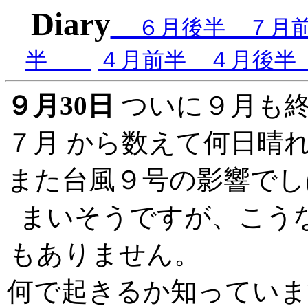
Diary
６月後半
７月
半
４月前半
４月後
９月30日
ついに９月も終
７月 から数えて何日晴
また台風９号の影響でし
まいそうですが、こう
もありませ
何で起きるか知っていま