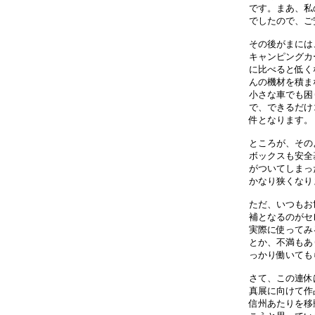
です。まあ、私
でしたので、ご
その後がまには
キャンピングカ
に比べると低く
んの機材を積ま
小さな車でも困
で、できるだけ
件となります。
ところが、その
ボックスも安全
がついてしまっ
かなり狭くなり
ただ、いつもお
補となるのがセ
実際に使ってみ
とか、不満もあ
っかり働いても
さて、この連休
真展に向けて作
信州あたりを移