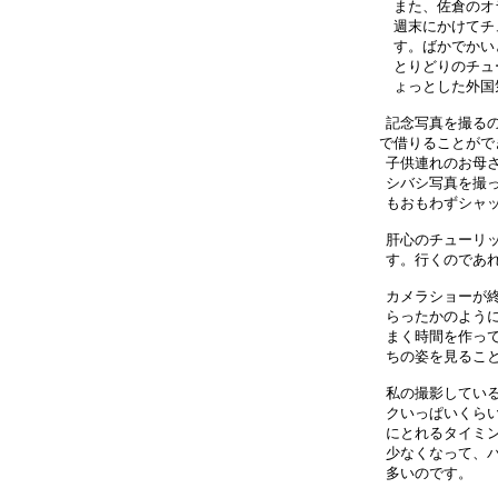
また、佐倉のオ
週末にかけてチ
す。ばかでかい
とりどりのチュ
ょっとした外国
記念写真を撮るの
で借りることがで
子供連れのお母さ
シバシ写真を撮っ
もおもわずシャッ
肝心のチューリッ
す。行くのであれ
カメラショーが終
らったかのように
まく時間を作って
ちの姿を見ること
私の撮影している
クいっぱいくらい
にとれるタイミン
少なくなって、バ
多いのです。　　