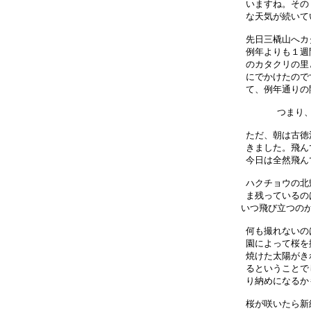
いますね。その
な天気が続いて
先日三橇山へカ
例年よりも１週
のカタクリの里
にでかけたので
て、例年通りの
つまり、
ただ、朝は古徳
きました。飛ん
今日は全然飛ん
ハクチョウの北
ま残っているの
いつ飛び立つのか
何も撮れないの
園によって桜を
焼けた太陽がき
るということで
り納めになるか
桜が咲いたら新