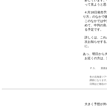
影しています。
って見ようと思
４月10日発売予
り方」のなかで使
このなかでは中
めて、中判の良
る予定です。　
詳しくは、これ
次お知らせする
に。　　　　　
あっ、明日から大
お近くの方は、
P.S.　　業
冬の北海道ツア
調節になります
日間ほど都合の
大きく予想が外