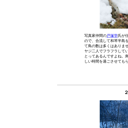
写真家仲間の
戸塚学
氏が
ので、合流して和琴半島を
て鳥の数は多くはありませ
ヤジ二人でフラフラしてい
とってあるんですよね。鳥
２