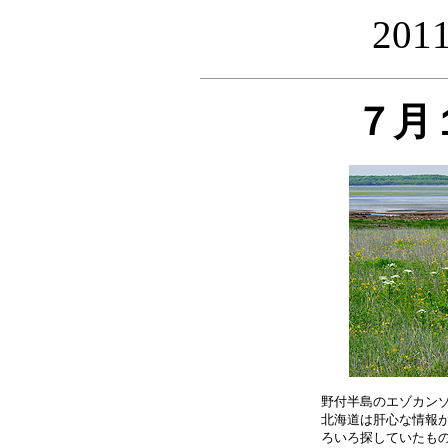
20
７月
野付半島のエゾカンゾ
北海道は肝心な情報が
ろいろ探していたもの