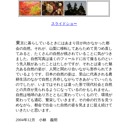
スライドショー
東
京に暮らしているときにはあまり目が向かなかった都
会の自然。それが、山梨に移転してあらためて見つめ直し
てみると、たくさんの自然が残されていることに気がつき
ました。自然写真は遠くのフィールドに出て撮るものとい
う先入観があったことはたしかですが、それとは違った魅
力ある自然の姿が、人間と関わり合いながら形作られてき
ているようです。日本の自然の姿は、里山に代表される農
耕生活のなかで自然と共存しながらできあがっていったも
のでしたが、いまではそれとは違った形で現代社会と自然
との共存が見られるようになっているのかもしれません。
自然は地球のあり方とともに変わっていくもので、環境が
変わっても適応、繁栄していきます。その命の行方を見つ
めながら、都会で出会った自然の姿を気ままに捉え続けて
いきたいと思います。
2004年12月 小林 義明