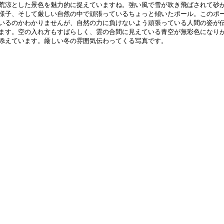
荒涼とした景色を魅力的に捉えていますね。強い風で雪が吹き飛ばされて砂が
様子、そして厳しい自然の中で頑張っているちょっと傾いたポール。このポー
いるのかわかりませんが、自然の力に負けないよう頑張っている人間の姿が伝
ます。空の入れ方もすばらしく、雲の合間に見えている青空が無彩色になりが
添えています。厳しい冬の雰囲気伝わってくる写真です。　　　　　　　　　