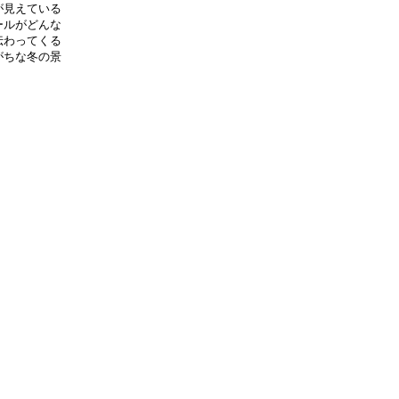
見えている

ルがどんな

わってくる

ちな冬の景

　　　　　
