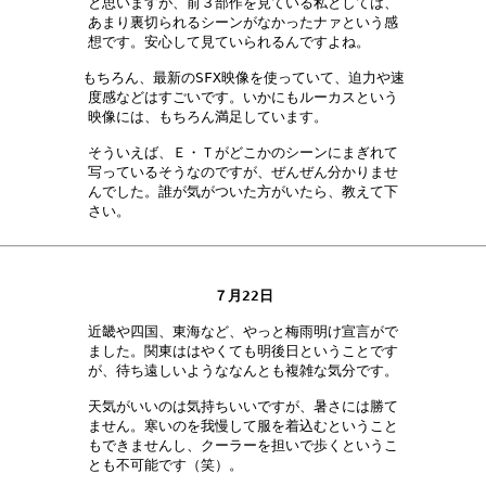
と思いますが、前３部作を見ている私としては、

あまり裏切られるシーンがなかったナァという感

想です。安心して見ていられるんですよね。　　

もちろん、最新のSFX映像を使っていて、迫力や速

度感などはすごいです。いかにもルーカスという

映像には、もちろん満足しています。　　　　　

そういえば、Ｅ・Ｔがどこかのシーンにまぎれて

写っているそうなのですが、ぜんぜん分かりませ

んでした。誰が気がついた方がいたら、教えて下

さい。　　　　　　　　　　　　　　　　　　　

７月22日
近畿や四国、東海など、やっと梅雨明け宣言がで

ました。関東ははやくても明後日ということです

が、待ち遠しいようななんとも複雑な気分です。

天気がいいのは気持ちいいですが、暑さには勝て

ません。寒いのを我慢して服を着込むということ

もできませんし、クーラーを担いで歩くというこ

とも不可能です（笑）。　　　　　　　　　　　
