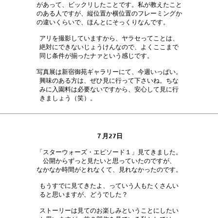
があって、ビックリしたことです。私が教えたこと

のある人ですが、縦位置か横位置のフレーミングか

の違いくらいで、ほんとにそっくりなんです。　　

アリを撮影していますから、ヤラセってことは、

絶対にできないじょうけんなので、よくここまで

同じ条件が揃ったナァという感じです。　　　　

写真展は新宿御苑ギャラリーにて、今週いっぱい。

興味のある方は、ぜひ見に行って下さいね。ちな

みに入園料は必要ないですから、安心して見に行

きましょう（笑）。　　　　　　　　　　　　　

７月27日
「スターウォーズ・エピソード１」見てきました。

公開からずっと見たいと思っていたのですが、

なかなか時間がとれなくて、見れなかったのです。

もうすでに見てきたよ、っていう人もたくさんい

ると思いますが、どうでした？　　　　　　　　

ストーリーは見てのお楽しみということにしたい
