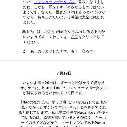
ついに
コンシューマポータブル
、発表になりまし

たね。しかし、私をドキドキさせるものではない

ようです。なんせ、重さが３kgもあるというので

すから、持ち歩きたいという希望は完全に絶たれ

ました。　　　　　　　　　　　　　　　　　　

基本的には、小さなiMacというふうに考えるのが

いいようです。くわしくは、
ここ
をクリックして

ください。　　　　　　　　　　　　　　　　　

あーあ、ガッカリしたナァ。もう、寝るぞ！　　

７月19日
いよいよ明日20日は、ずーっと噂ばかりで姿を見

せなかった、Macintoshのコンシューマポータブル

が発表されるといわれている日です。　　　　　

iMacの発売以来、ずっと噂ばかりが先行して正体が

見えなかったマシンですが、きっと姿を見せてくれ

ると信じています。私は主に仕事でMacintoshを使っ

ているのは、原稿を書いているときが多く、キーボ

ードのサイズなどから、ノートマシンであるPower
