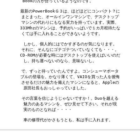
Bookの方が合っているようなのです。　　　　　　

最新のPowerBookＧ３は、ほどほどにコンパクト？に

まとまった、オールインワンマシンで、デスクトップ

マシンの代わりにもなる実力を持っています。実際、

333Mhzのマシンは、予約がいっぱいで１カ月程待たな

くては手に入れることができないようです。　　　　

しかし、個人的にはでかすぎるのが気になります。

それに、そんなにゴテゴテついていなくても・・・。

CD-ROMが必要な時にはデスクトップを使えばいいのだ

し。持ち運べないのなら、意味ないし。　　　　　

で、ずっと待っていたんですよ。コンシューマポータ

ブルの登場を。かなり薄くて、VAIOを買った人を後悔

させるだけの魅力を備えたマシンになると、Appleの

原田社長もおっしゃっていました。　　　　　　　

その言葉を信じようじゃないですか！。Duoを越える

魅力のあるマシンを、ぜひ見せて下さい。それが現

実のものとなれば・・・・　　　　　　　　　　　

車の修理代がかさもうとも、私は手に入れます。　
