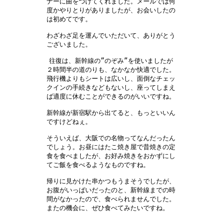
ナーに曲をつけてくれました。メールでは何

度かやりとりがありましたが、お会いしたの

は初めてです。　　　　　　　　　　　　　

わざわざ足を運んでいただいて、ありがとう

ございました。　　　　　　　　　　　　　

往復は、新幹線の”のぞみ”を使いましたが

２時間半の道のりも、なかなか快適でした。

飛行機よりもシートは広いし、面倒なチェッ

クインの手続きなどもないし、座ってしまえ

ば適度に休むことができるのがいいですね。

新幹線が新宿駅から出てると、もっといいん

ですけどねぇ。　　　　　　　　　　　　　

そういえば、大阪での名物ってなんだったん

でしょう。お昼にはたこ焼き屋で昔焼きの定

食を食べましたが、お好み焼きをおかずにし

てご飯を食べるようなものですね。　　　　

帰りに見かけた串かつもうまそうでしたが、

お腹がいっぱいだったのと、新幹線までの時

間がなかったので、食べられませんでした。

またの機会に、ぜひ食べてみたいですね。　
