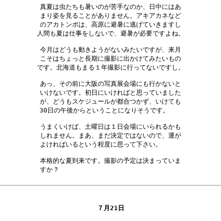
真夏は虫たちも暑いのが苦手なのか、日中にはあ

まり姿を見ることがありません。アキアカネなど

のアカトンボは、高原に避暑に逃げていきますし

人間も夏は仕事をしないで、避暑が必要ですよね。

今月はどうも動きようがないみたいですが、来月

こそはちょっと長期に撮影に出かけてみたいもの

です。北海道もまる１年撮影に行ってないですし。

あっ、その前に大阪の写真展会場にも行かないと

いけないです。初日にいければと思っていました

が、どうもスケジュールが都合つかず、いけても

30日の午後からということになりそうです。　　

うまくいけば、土曜日は１日会場にいられるかも

しれません。まあ、まだ決定ではないので、運が

よければいるという程度に思って下さい。　　　

本格的な夏到来です。撮影の予定は決まっていま

すか？　　　　　　　　　　　　　　　　　　　

７月21日