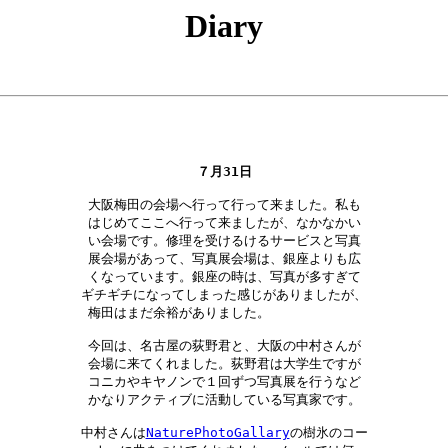
Diary
７月31日
大阪梅田の会場へ行って行って来ました。私も

はじめてここへ行って来ましたが、なかなかい

い会場です。修理を受けるけるサービスと写真

展会場があって、写真展会場は、銀座よりも広

くなっています。銀座の時は、写真が多すぎて

ギチギチになってしまった感じがありましたが、

梅田はまだ余裕がありました。　　　　　　　

今回は、名古屋の荻野君と、大阪の中村さんが

会場に来てくれました。荻野君は大学生ですが

コニカやキヤノンで１回ずつ写真展を行うなど

かなりアクティブに活動している写真家です。

中村さんは
NaturePhotoGallary
の樹氷のコー
