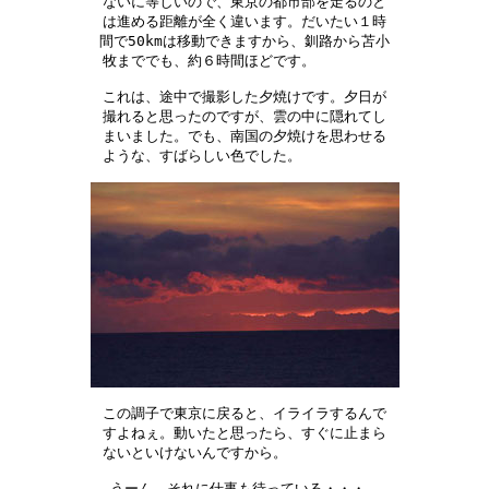
ないに等しいので、東京の都市部を走るのと

は進める距離が全く違います。だいたい１時

間で50kmは移動できますから、釧路から苫小

牧まででも、約６時間ほどです。　　　　　

これは、途中で撮影した夕焼けです。夕日が

撮れると思ったのですが、雲の中に隠れてし

まいました。でも、南国の夕焼けを思わせる

ような、すばらしい色でした。　　　　　　

この調子で東京に戻ると、イライラするんで

すよねぇ。動いたと思ったら、すぐに止まら

ないといけないんですから。　　　　　　　

うーん、それに仕事も待っている・・・。
