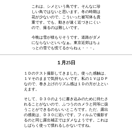
これは、シメという鳥です。そんなに珍

しい鳥ではないと思います。冬の時期は

花が少ないので、こういった被写体も貴

重です。でも、動きが速く近づきにくい

ので、撮るのは難しいです。　　　　　

今晩は雪が積もりそうです。道路がダメ

にならないといいなぁ。東京近郊はちょ

１月25日
１Ｄのテスト撮影してきました。使った感触は、

１Ｖそのままで気持ちいいです。私の１ＶはＤＰ

なので、巻き上げのリズム感は１Ｄの方が上とい

えます。　　　　　　　　　　　　　　　　　　

そして、Ｄ３０のように書き込みのために待たさ

れることがないので、ふつうのカメラと同等に扱

うことができるのもいいところです。ただ、露出

の感覚は、Ｄ３０に近いです。フィルムで撮影す

るのと同じ露出補正ではダメなようです。これは

しばらく使って慣れるしかないですね。　　　　
