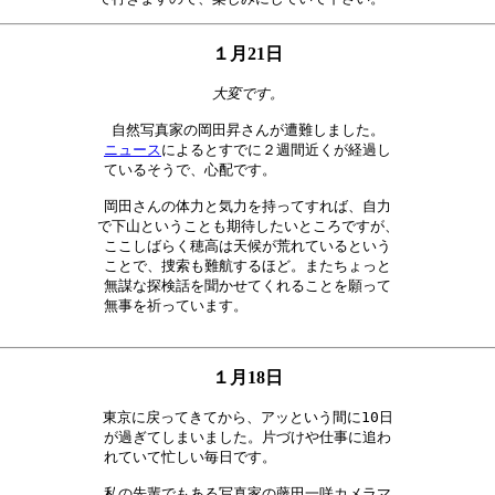
１月21日
大変です。
ニュース
によるとすでに２週間近くが経過し

ているそうで、心配です。　　　　　　　　

岡田さんの体力と気力を持ってすれば、自力

で下山ということも期待したいところですが、

ここしばらく穂高は天候が荒れているという

ことで、捜索も難航するほど。またちょっと

無謀な探検話を聞かせてくれることを願って

無事を祈っています。　　　　　　　　　　

１月18日
東京に戻ってきてから、アッという間に10日

が過ぎてしまいました。片づけや仕事に追わ

れていて忙しい毎日です。　　　　　　　　

私の先輩でもある写真家の藤田一咲カメラマ
