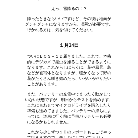
えっ、雪降るの！？

降ったときならいいですけど、その後は地面が

グシャグシャになりますから、長靴が必要です。

１月24日
ついにＥＯＳ－１Ｄ届きました。これで、本格

的にデジカメで昆虫を撮ることができるように

なります。これからしばらくは、花や風景、鳥

などが被写体となりますが、暖かくなって野の

花がたくさん咲き始めたら、いろいろやりたい

ことがあります。　　　　　　　　　　　　　

まだ、バッテリーの充電中でまったく動かして

いない状態ですが、明日からテストを始めます。

これに合わせてマイクロドライブを購入したり

準備も進めてきました。バッテリーの持ちによ

っては、道東に行く前に予備バッテリーも必要

になるかもしれません。　　　　　　　　　　

これから少しずつ１Ｄのレポートもここでやっ
