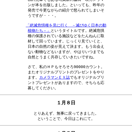
ンが本を出版しました。といっても、昨年の

発売で今更ながらの紹介で怒られてしまいそ

「絶滅危惧種を見に行く　－滅びゆく日本の動

植物たち－」
というタイトルです。絶滅危惧

種の保護されている施設などをたんねんに取

材して回っています。じっくり見ていくと、

日本の自然の姿が見えて決ます。もう出会え

ない動物などもいますが、やはりいつまでも

自然とうまく共存していきたいですね。　　

さて、私のＨＰもそろそろ90000カウント。

またオリジナルプリントのプレゼントをやり

ます。
カメラマンＥＸ誌
でもオリジナルプリ

ントプレゼントがありますので、そちらも応

募してください。　　　　　　　　　　　　
１月８日
とりあえず、無事に戻ってきました。

ということで、今日はこれにて。