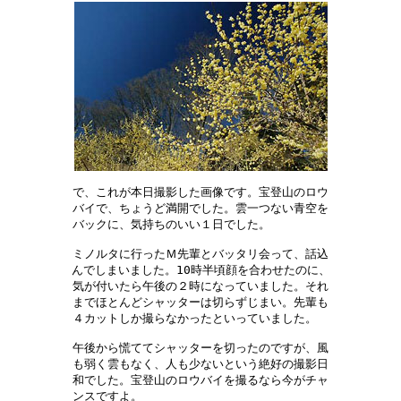
で、これが本日撮影した画像です。宝登山のロウ

バイで、ちょうど満開でした。雲一つない青空を

バックに、気持ちのいい１日でした。　　　　　

ミノルタに行ったＭ先輩とバッタリ会って、話込

んでしまいました。10時半頃顔を合わせたのに、

気が付いたら午後の２時になっていました。それ

までほとんどシャッターは切らずじまい。先輩も

４カットしか撮らなかったといっていました。　

午後から慌ててシャッターを切ったのですが、風

も弱く雲もなく、人も少ないという絶好の撮影日

和でした。宝登山のロウバイを撮るなら今がチャ

ンスですよ。　　　　　　　　　　　　　　　　
