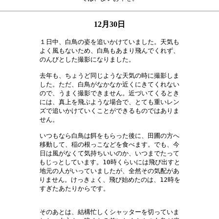
12月30日
１日中、白鳥の姿を追いかけていました。天気も

よく風もないため、白鳥もあまり飛んでくれず、

のんびとした撮影になりました。　　　　　　　

去年も、ちょうど同じような天気の時に撮影しま

した。ただ、白鳥がなかなか近くにきてくれない

ので、うまく撮影できません。近づいてくるとき

には、真上を飛ぶような場合で、とても重いレン

ズで追いかけていくことができるものではありま

せん。　　　　　　　　　　　　　　　　　　　

いつもなら白鳥は餌をもらった後に、田圃の方へ

移動して、稲の根っこなどを食べます。でも、今

日は風がなくて気持ちいいのか、いつまでたって

もじっとしています。10時くらいには飛び出すと

地元の人がいっていましたが、全然その気配があ

りません。けっきょく、飛び始めたのは、12時を

すぎたあたりからです。　　　　　　　　　　　

そのあとは、結構忙しくシャッターを切っていま
