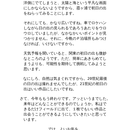
洋側にでてしまうと、太陽と海という平凡な画面

にしかならないようですから、霞ヶ浦で初日の出

をねらってみることにします。　　　　　　　　

それにしても、かなり広いですね。車でロケハン

しながら日の出の見られるであろうあたりをウロ

ウロしていましたが、なかなかいいポイントが見

つかりません。それに、今晩のＰ泊場所もみつけ

なければ、いけないですから。　　　　　　　　

天気予報を聞いていると、関東の初日の出も微妙

なところのようです。ただ、簡単にあきらめてし

まうよりも、可能性を期待して挑戦してみようと

思います。　　　　　　　　　　　　　　　　　

なにしろ、自然は気まぐれですから。20世紀最後

の日の出は撮れませんでしたが、21世紀の初日の

出はいい作品にしたいですね。　　　　　　　　

さて、今年ももう終わりです。アッというまでした。

来年はどんなことができるのでしょうか。私はで

きるだけフィールドに出て、１枚でもいい作品と

出会うことができるようにしていきたいと思って

います。　　　　　　　　　　　　　　　　　　
