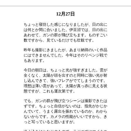
12月27日
ちょっと寝坊した感じになりましたが、日の出に

は何とか間に合いました。伊豆沼では、日の出に

あわせて、ガンの群が飛び立ちます。ものすごい

数ですから、見ているだけでも壮観です。　　　

昨年も撮影にきましたが、あまり納得のいく作品

にはできませんでした。今年はそのリベンジ戦で

もあります。　　　　　　　　　　　　　　　　

今日の朝日は、ちょっと光が強すぎました。雲が

全くなく、太陽が頭を出すのと同時に強い光が射

し込んできて、強いフレアがでてしまうのです。

理想は薄い雲があって、太陽が真っ赤に見える状

態ですが、これも運次第です。　　　　　　　　

でも、ガンの群が飛び立つシーンは撮影できたは

ずです。ちょっと自信がないのは、指先がかじか

んでいて、うまく露出を振れているのか、わから

ないからです。カメラの性能がいいですから、き

っと写っていると思いますが。　　　　　　　　
