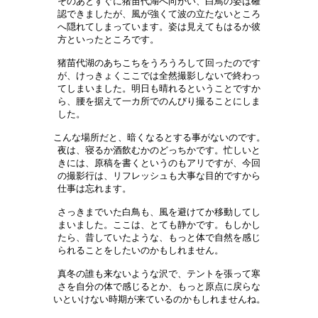
そのあとすぐに猪苗代湖へ向かい、白鳥の姿は確

認できましたが、風が強くて波の立たないところ

へ隠れてしまっています。姿は見えてもはるか彼

方といったところです。　　　　　　　　　　　

猪苗代湖のあちこちをうろうろして回ったのです

が、けっきょくここでは全然撮影しないで終わっ

てしまいました。明日も晴れるということですか

ら、腰を据えて一カ所でのんびり撮ることにしま

した。　　　　　　　　　　　　　　　　　　　

こんな場所だと、暗くなるとする事がないのです。

夜は、寝るか酒飲むかのどっちかです。忙しいと

きには、原稿を書くというのもアリですが、今回

の撮影行は、リフレッシュも大事な目的ですから

仕事は忘れます。　　　　　　　　　　　　　　

さっきまでいた白鳥も、風を避けてか移動してし

まいました。ここは、とても静かです。もしかし

たら、昔していたような、もっと体で自然を感じ

られることをしたいのかもしれません。　　　　

真冬の誰も来ないような沢で、テントを張って寒

さを自分の体で感じるとか、もっと原点に戻らな

いといけない時期が来ているのかもしれませんね。
