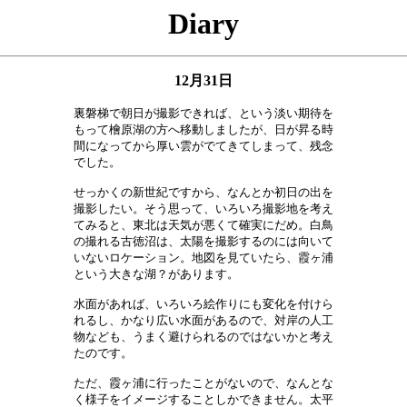
Diary
12月31日
裏磐梯で朝日が撮影できれば、という淡い期待を

もって檜原湖の方へ移動しましたが、日が昇る時

間になってから厚い雲がでてきてしまって、残念

でした。　　　　　　　　　　　　　　　　　　

せっかくの新世紀ですから、なんとか初日の出を

撮影したい。そう思って、いろいろ撮影地を考え

てみると、東北は天気が悪くて確実にだめ。白鳥

の撮れる古徳沼は、太陽を撮影するのには向いて

いないロケーション。地図を見ていたら、霞ヶ浦

という大きな湖？があります。　　　　　　　　

水面があれば、いろいろ絵作りにも変化を付けら

れるし、かなり広い水面があるので、対岸の人工

物なども、うまく避けられるのではないかと考え

たのです。　　　　　　　　　　　　　　　　　

ただ、霞ヶ浦に行ったことがないので、なんとな

く様子をイメージすることしかできません。太平
