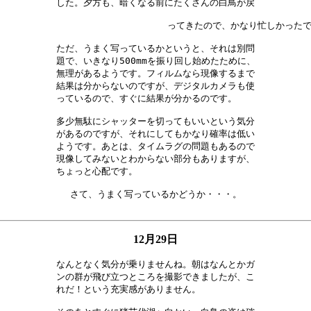
した。夕方も、暗くなる前にたくさんの白鳥が戻
てきたので、かなり忙しかったです。　　　　

ただ、うまく写っているかというと、それは別問

題で、いきなり500mmを振り回し始めたために、

無理があるようです。フィルムなら現像するまで

結果は分からないのですが、デジタルカメラも使

っているので、すぐに結果が分かるのです。　　

多少無駄にシャッターを切ってもいいという気分

があるのですが、それにしてもかなり確率は低い

ようです。あとは、タイムラグの問題もあるので

現像してみないとわからない部分もありますが、

ちょっと心配です。　　　　　　　　　　　　　

さて、うまく写っているかどうか・・・。

12月29日
なんとなく気分が乗りませんね。朝はなんとかガ

ンの群が飛び立つところを撮影できましたが、こ

れだ！という充実感がありません。　　　　　　
