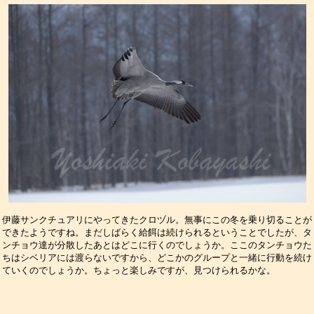
伊藤サンクチュアリにやってきたクロヅル。無事にこの冬を乗り切ることが

できたようですね。まだしばらく給餌は続けられるということでしたが、タ

ンチョウ達が分散したあとはどこに行くのでしょうか。ここのタンチョウた

ちはシベリアには渡らないですから、どこかのグループと一緒に行動を続け
