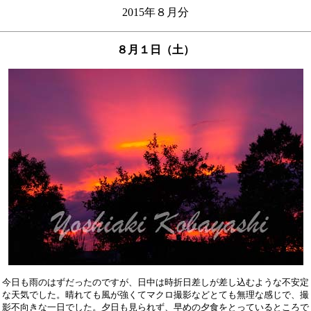
2015年８月分
８月１日（土）
今日も雨のはずだったのですが、日中は時折日差しが差し込むような不安定

な天気でした。晴れても風が強くてマクロ撮影などとても無理な感じで、撮

影不向きな一日でした。夕日も見られず、早めの夕食をとっているところで
