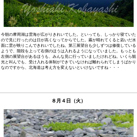
今朝の摩周湖は雲海が広がりきれいでした。といっても、しっかり寝ていた

ので見に行ったのは日が高くなってからでした。霧が晴れてくると凪いだ水

面に雲が映りこんできれいでしたね。第三展望台も少しずつは修復している

ようで、階段を上って右側のほうは入れるようになっていました。もっとも

左側の展望台があるほうも、みんな見に行っていましたけれどね。いくら観

光と叫んでも、受け入れる体制ができていなければ離れられてしまうばかり

８月４日（火）