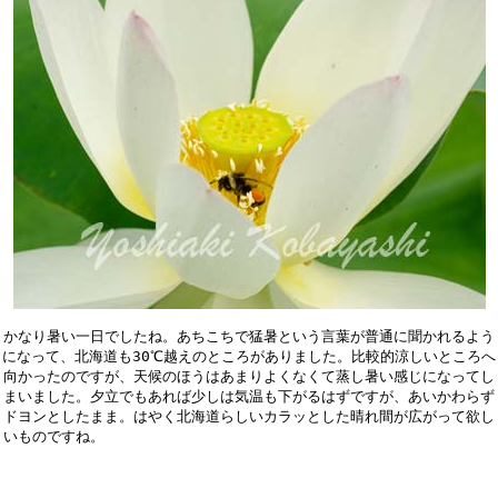
かなり暑い一日でしたね。あちこちで猛暑という言葉が普通に聞かれるよう

になって、北海道も30℃越えのところがありました。比較的涼しいところへ

向かったのですが、天候のほうはあまりよくなくて蒸し暑い感じになってし

まいました。夕立でもあれば少しは気温も下がるはずですが、あいかわらず

ドヨンとしたまま。はやく北海道らしいカラッとした晴れ間が広がって欲し
