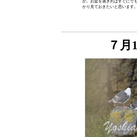
が。お盆を過ぎればすぐにでも
７月