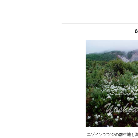
６
エゾイソツツジの群生地も満