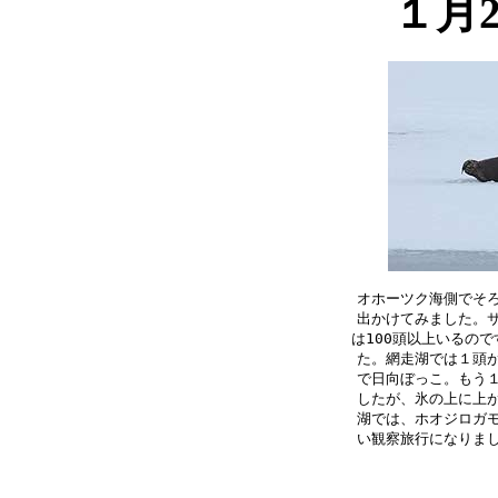
１月
オホーツク海側でそろ
出かけてみました。サ
は100頭以上いるので
た。網走湖では１頭が
で日向ぼっこ。もう１
したが、氷の上に上が
湖では、ホオジロガモ