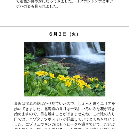
て景色が鮮やかになってきました。ヨツボシトンボとキア

６月３日（火）
最近は湿原の花ばかり見ていたので、ちょっと違うエリアを

歩いてきました。北海道の６月は一気にいろいろな花が咲き

始めますので、目を離すことができませんね。この滝の入り

口では、エゾタチツボスミレが群生していてとてもきれいで

した。エゾリュウキンカはもうピークを過ぎていて、だいぶ
