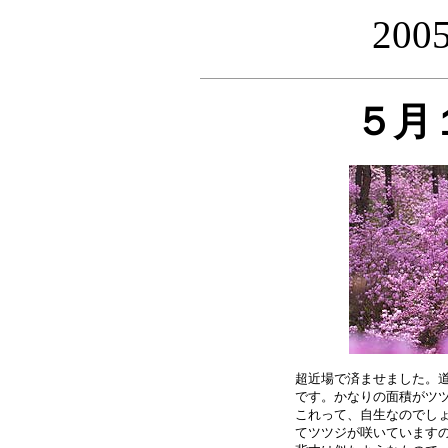
20
５月
超近場で済ませました。道
です。かなりの面積がツツ
これって、自生なのでしょ
てツツジが咲いていますの