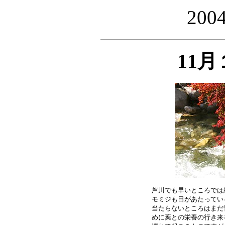
20
11
芦川でも早いところでは
モミジも日があたってい
当たらないところはまだ
めに葉との栄養の行き来