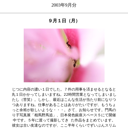
2003年9月分
９月１日（月）
じつに内容の濃い１日でした。７件の用事を済ませるとなると

丸１日かかってしまいますね。22時間営業となってしまいまし

たし（苦笑）。しかし、最近はこんな生活が当たり前になりつ

つありますね。仕事があることはありがたいですが、もうちょ

っと余裕が欲しいような・・・。さて、お知らせです。門馬の

り子写真展「相馬野馬追」、日本発色銀座スペース５にて開催

中です。５年に渡って撮影してき た作品をまとめています。

彼女は古い友達なのですが、ここ半年くらいでずいぶんスリム
