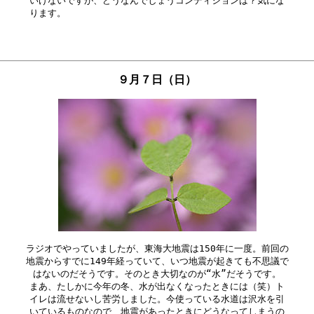
いけないですが、どうなんでしょうコンディションは？気にな

９月７日（日）
ラジオでやっていましたが、東海大地震は150年に一度。前回の

地震からすでに149年経っていて、いつ地震が起きても不思議で

はないのだそうです。そのとき大切なのが“水”だそうです。

まあ、たしかに今年の冬、水が出なくなったときには（笑）ト

イレは流せないし苦労しました。今使っている水道は沢水を引

いているものなので、地震があったときにどうなってしまうの
