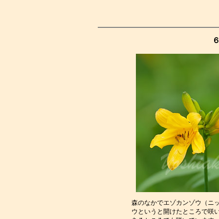
６
森のなかでエゾカンゾウ（ニ
ウというと開けたところで咲