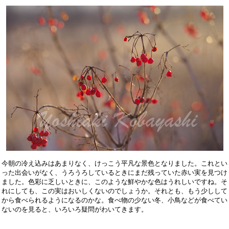
今朝の冷え込みはあまりなく、けっこう平凡な景色となりました。これとい

った出会いがなく、うろうろしているときにまだ残っていた赤い実を見つけ

ました。色彩に乏しいときに、このような鮮やかな色はうれしいですね。そ

れにしても、この実はおいしくないのでしょうか。それとも、もう少しして

から食べられるようになるのかな。食べ物の少ない冬、小鳥などが食べてい
