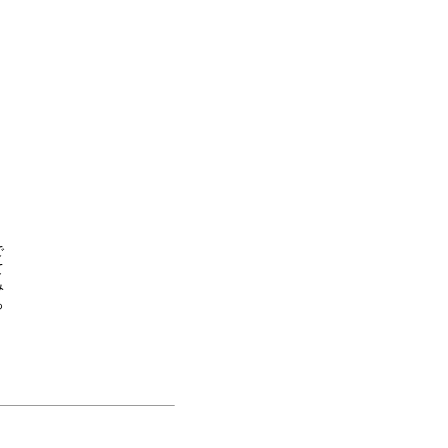







