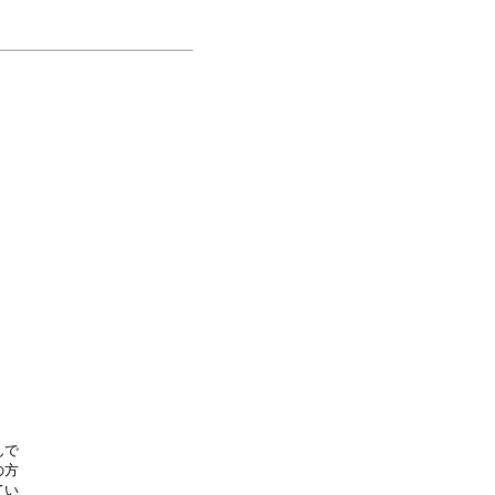
で

方

い
