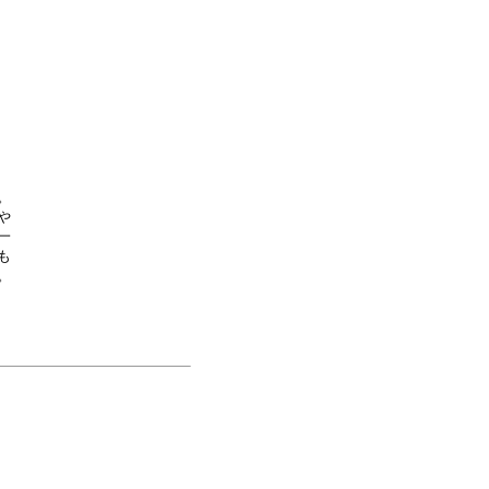







