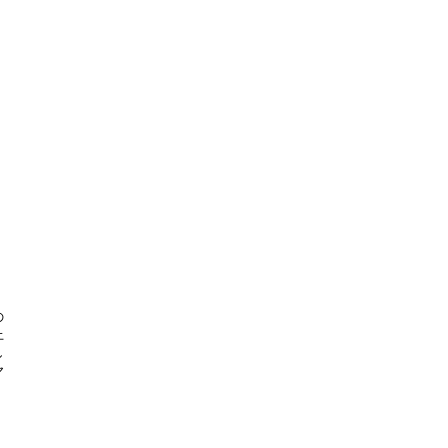







