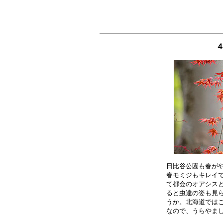
４
日比谷公園も春がや
春モミジもキレイで
て都会のオアシスと
ると虫達の姿も見ら
うか。北海道ではこ