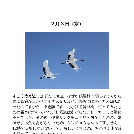
２月３日（水）
すごく冷え込むはずの北海道。なぜか鶴居村は朝になってから

急に気温が上がりマイナス９℃ほど。標茶ではマイナス18℃だ

ったのですから、不思議です。おかげで音羽橋に行ってみたも

のの霧氷はついていないし気嵐はあがらないし、ちょっと消化

不良でした。その後、伊藤サンクチュアリへ向かうものの、気

温がまったくあがらないためにタンチョウもやって来ません。

12時で５羽しかいないって、珍しいですよね。おかげで体が冷
