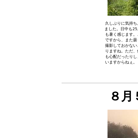
久しぶりに気持ち
ました。日中も25
も暑く感じます。
ですから、また曇
撮影しておかない
りますね。ただ、
も心配だったりし
８月