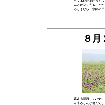
らく水位が上がってし
んとか花を見ることが
８月
霧多布湿原、ノハナシ
が来ると花が傷んでし