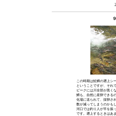
この時期は鮭鱒の遡上シー
ということですが、それで
ピークには川全部が黒くな
鱒も、自然に産卵できるの
化場に送られて、採卵され
数が減ってしまうのかもし
河口では釣り人が竿を振っ
です。遡上するときはあま