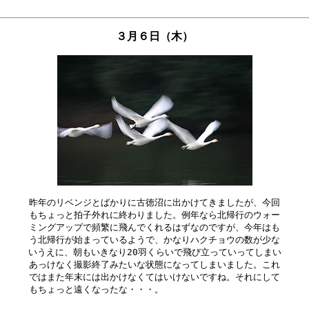
３月６日（木）
昨年のリベンジとばかりに古徳沼に出かけてきましたが、今回

もちょっと拍子外れに終わりました。例年なら北帰行のウォー

ミングアップで頻繁に飛んでくれるはずなのですが、今年はも

う北帰行が始まっているようで、かなりハクチョウの数が少な

いうえに、朝もいきなり20羽くらいで飛び立っていってしまい

あっけなく撮影終了みたいな状態になってしまいました。これ

ではまた年末には出かけなくてはいけないですね。それにして
